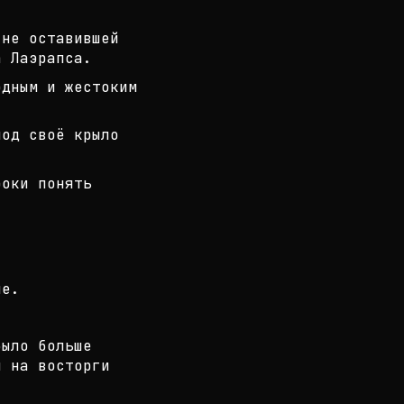
 не оставившей
а Лаэрапса.
одным и жестоким
под своё крыло
роки понять
не.
было больше
я на восторги