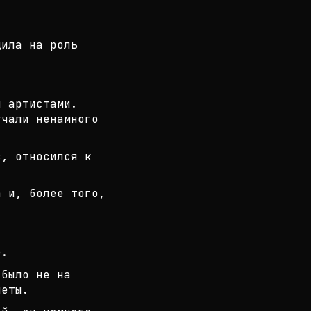
дила на роль
 артистами.
учали ненамного
в, относился к
а и, более того,
е.
 было не на
леты.