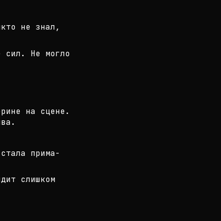
икто не знал,
е сил. Не могло
рине на сцене.
ива.
 стала прима-
ядит слишком