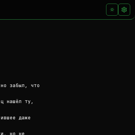
нно забыл, что
ец нашёл ту,
сившее даже
ки, но не