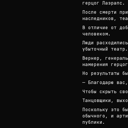
герцог Лаэрапс.
После смерти при
наследников, теа
В отличие от доб
человеком.
Люди расходилис
убыточный театр.
Вернер, генерал
намерения герцог
Но результаты бы
— Благодарю вас,
Чтобы скрыть сво
Танцовщики, выхо
Поскольку это бы
обычного, и арти
публ
ики.