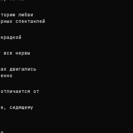
сторию любви
рных спектаклей
украдкой
т все нервы
ках двигались
шенно
 отличается от
не, сидящему
ца.