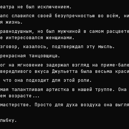
еатра не был исключением.
рапс славился своей безупречностью
во всём, н
я жизнь.
равнодушным, но был мужчиной в сам
ом расцвет
е интере
совался женщинами.
азговор, казалось, подтверждал эту
мысль.
рекрасная танцовщица.
ог на мгновение задержал взгляд на
приме-бале
вередлив
ого вкуса Джульетта была весьма крас
 что она подходит для этой роли.
мая талантливая артистка в нашей т
руппе. Она
ем возрасте
...
мастерстве. Просто для духа воздух
а она выгл
лыбку.