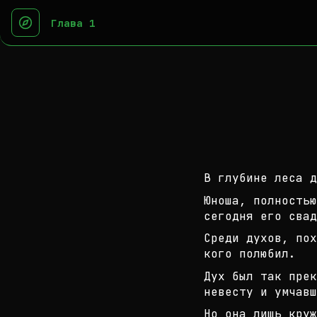
Глава 1
В глубине леса д
Юноша, полностью
сегодня его свад
Среди духов, пох
кого полюбил.
Дух был так прек
невесту и умчавш
Но она лишь круж