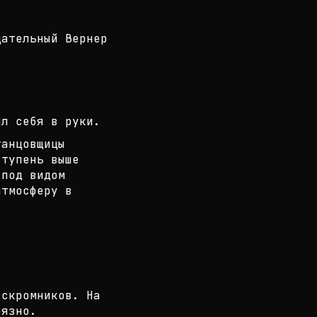
цательный Вернер
л себя в руки.
танцовщицы
ступень выше
 под видом
атмосферу в
 скромников. На
рязно.