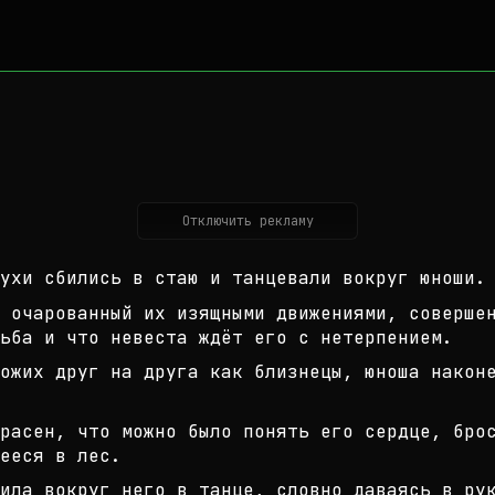
Отключить рекламу
ухи сбились в стаю и танцевали вок
руг юноши.
 очарованный их изящными движениям
и, соверше
ьба и что
невеста ждёт его с нетерпением.
ожих друг на друга как близнецы, ю
ноша након
расен, что можно было понять его с
ердце, бро
ееся в лес.
ила вокруг него в танце, словно да
ваясь в ру