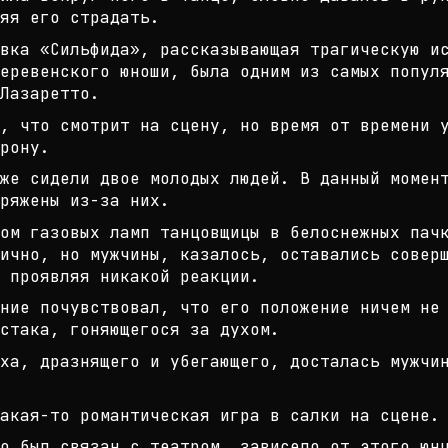
яя его страдат
ь.
вка «Сильфида», рассказывающая тра
гическую и
еревенского
юноши, была одним из самых популя
Лазаретто.
, что смотрит на сцену, но время о
т времени 
рону.
же сидели двое молодых людей. В да
нный момен
ряжены из-за
них.
ом газовых ламп танцовщицы в белос
нежных пач
ично, но м
ужчины, казалось, оставались совер
 проявляя никакой реакции.
ние почувствовал, что его положени
е ничем не
стака, го
няющегося за духом.
ха, дразнящего и убегающего, доста
лась мужчи
акая-то романтическая игра в салки
на сцене.
о был связан с театром, зависело о
т этого юн