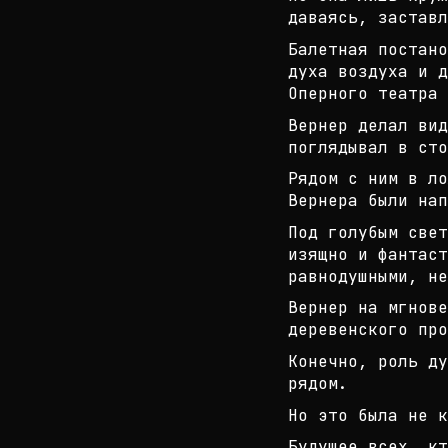
даваясь, заставл
Балетная постано
духа воздуха и д
Оперного театра 
Вернер делал вид
поглядывал в сто
Рядом с ним в ло
Вернера были нап
Под голубым свет
изящно и фантаст
равнодушны
ми, не
Вернер на мгнове
деревенского про
Конечно, роль ду
рядом.
Но это была не к
Будущее всех, кт