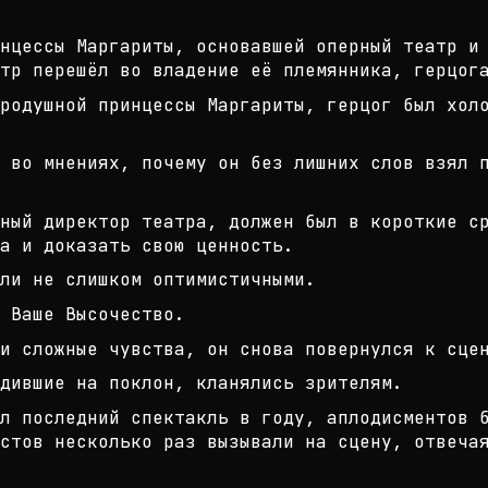
нцессы Маргариты, основавшей оперн
ый театр и
тр перешё
л во владение её племянника, герцог
родушной принцессы Маргариты, герц
ог был хол
ь во мнениях, почему он без лишних
слов взял 
ьный директор театра, должен был в
короткие с
а и доказать
свою ценность.
ли не слишком оптимистичными.
 Ваше Высочество.
и сложные чувства, он снова поверн
улся к сце
дившие на поклон, кланялись зрител
ям.
л последний спектакль в году, апло
дисментов 
стов несколь
ко раз вызывали на сцену, отвеча