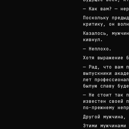
— Как вам? — нер
Поскольку преды
критику, он волн
Казалось, мужчи
кивнул.
— Неплохо.
Хотя выражение б
— Рад, что вам п
выпускники акаде
лет п
рофессионал
былую славу буде
— Не стоит так п
известен своей п
по-пр
ежнему непр
Другой мужчина, 
Этими мужчинами 