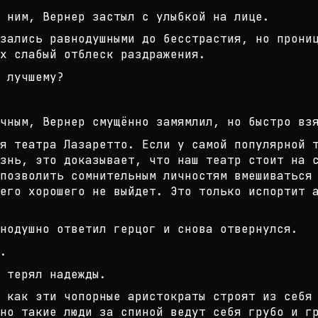
 ним, Вернер застыл с улыбкой на л
ице.
зались равнодушными до бесстрастия
, но прони
х слабы
й отблеск раздражения.
 лучшему?
чным, Вернер смущённо замямлил, но
быстро взя
я театра Лазаретто. Если у самой п
опулярной 
знь, это дока
зывает, что наш театр стоит на 
позволить сомнительным личностям вмешива
ться
его хорошего не вый
дет. Это только испортит 
нодушно ответил герцог и снова отв
ернулся.
.
 терял надежды.
 как эти чопорные аристократы стро
ят из себя
но такие
люди за спиной ведут себя грубо и г