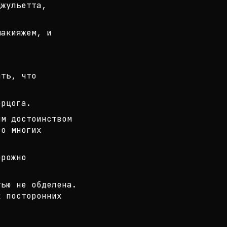
Джульетта,
макияжем, и
ать, что
ерцога.
ым достоинством
во многих
орожно
ью не обделена.
х посторонних