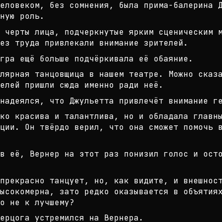
еловеком, без сомнения, была прима
-балерина 
ную роль.
 черты лица, подчеркнутые ярким сц
еническим 
ез труда при
влекали внимание зрителей.
гра ещё больше подчёркивала её оба
яние.
улярная танцовщица в нашем театре.
Можно сказ
елей пришли сюд
а именно ради неё.
 надеялся, что Джульетта привлечёт
внимание г
ко красива и талантлива, но и обла
дала главн
кции. Он
твёрдо верил, что она сможет помочь 
в её, Вернер на этот раз понизил г
олос и ост
прекрасно танцует, но, как видите,
и внешност
ысокоме
рна, зато редко оказывается в объятия
о не к лучшему?
ерцога устремился на Вернера.