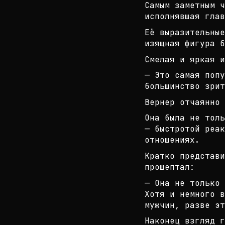
Самым заметным ч
исполнявшая глав
Её выразительные
изящная фигура б
Смелая и яркая и
— Это самая поп
большинство зрит
Вернер отчаянно
Она была не толь
— быстротой реа
отно
шениях.
Кратко представи
прошептал:
— Она не только 
Хотя и немного в
мужчин, разве эт
Наконец взгляд г