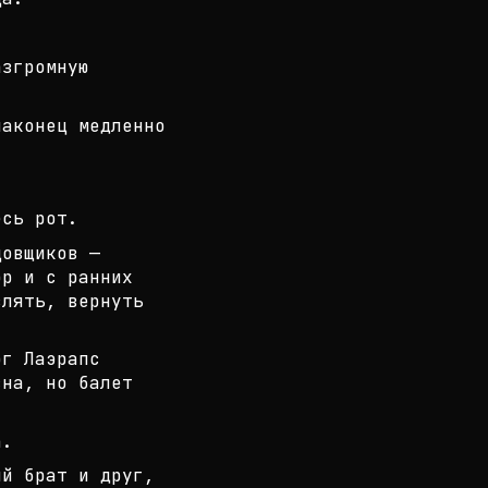
.
азгромную
наконец медленно
есь рот.
цовщиков —
р и с ранних
лять, вернуть
ог Лаэрапс
сна, но балет
а.
ый брат и друг,