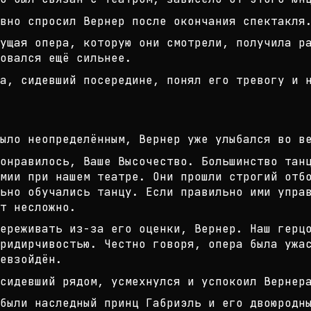
вно спросил Вернер после окончания
спектакля
дущая опера, которую они смотрели,
получила р
овался ещё сил
ьнее.
на, сидевший посередине, понял его
тревогу и 
ыло неопределённым, Вернер уже улы
бался во в
онравилось, Ваше Высочество. Больш
инство тан
мии при нашем
театре. Они прошли строгий отбо
ьно обучались танцу. Если правильно ими
управ
т несложно.
ереживать из-за его оценки, Вернер
. Наш герц
ридирчивостью
. Честно говоря, опера была ужа
евзойдён.
сидевший рядом, усмехнулся и успок
оил Вернер
были наследный принц Габриэль и ег
о двоюродн