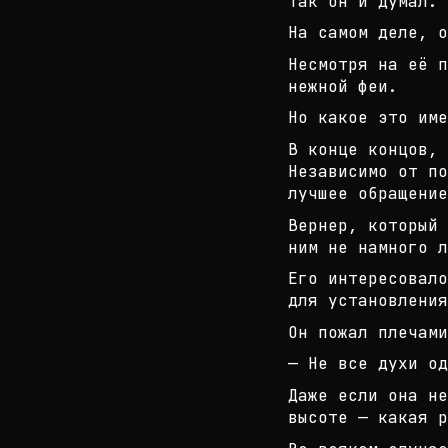
Так он и думал.
На самом деле, о
Несмотря на её п
нежной феи.
Но какое это име
В конце концов, 
Независимо от по
л
учшее обращение
Вернер, который
ним не намного л
Его интересовало
для установления
Он пожал плечами
— Не все духи од
Даже если она н
высоте — какая р