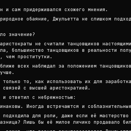
н и сам придерживался схожего мнен
ия.
риродное обаяние, Джульетта не сли
шком подхо
ло значение?
аристократы не считали танцовщиков
настоящими
ла, большин
ство танцовщиков в реальности пол
, чем проститутки.
 ближе всех наблюдал за положением
танцовщико
учше.
 только то, как использовать их дл
я заработк
 связей
с высшей аристократией.
 и ответил с небрежностью:
инаковы. Иногда встречаются и собл
азнительны
е подходила для роли, даже если её
мастерство
азница? Лишь
бы её милое личико продавало би