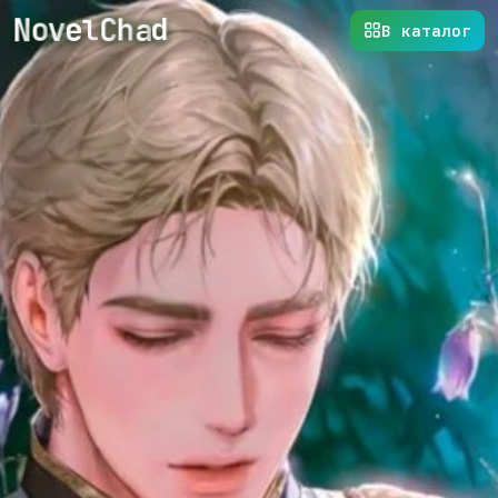
C
e
h
v
a
o
d
N
l
В каталог