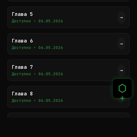
Ив хотела танцевать до тех пор, пока её
высокомерный покровитель этого желает,
Глава 5
→
пока не наступит момент, когда она
Доступно • 06.05.2026
больше не сможет сдержать обещание.
Глава 6
→
Доступно • 06.05.2026
Глава 7
→
Доступно • 06.05.2026
Глава 8
→
Доступно • 06.05.2026
Глава 9
→
Доступно • 06.05.2026