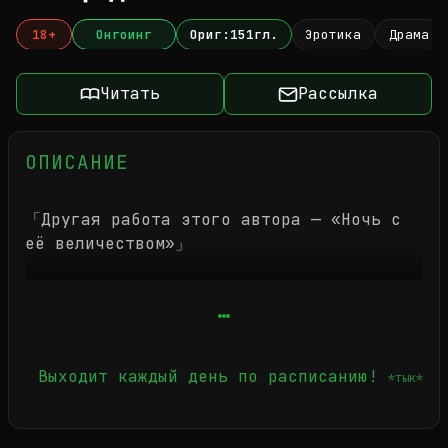
18+
Онгоинг
Ориг:151гл.
Эротика
Драма
Читать
Рассылка
ОПИСАНИЕ
「Другая работа этого автора — «Ночь с
её величеством»」
Бедная, но талантливая танцовщица, Ив
Блан.
Из-за зависти окружающих ей трудно в
полной мере проявить свои способности,
Выходит каждый день по расписанию!
*тык*
и она получает предложение, от которого
сложно отказаться.
Предлагающий — молодой и очаровательный