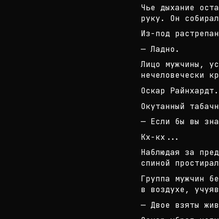
Чье дыхание оста
руку. Он собирал
Из-под растрепан
— Ладно.
Лицо мужчины, ус
нечеловечески кр
Оскар Райнхардт.
Окутанный табачн
— Если бы вы зна
Кх-кх...
Наблюдая за пред
спиной простирал
Группа мужчин бе
в воздухе, учуяв
— Двое взяты жив