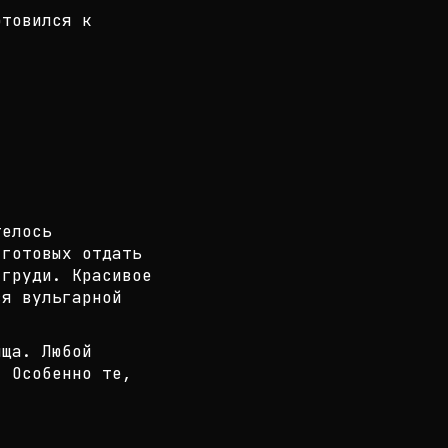
отовился к
телось
 готовых отдать
 груди. Красивое
я вульгарной
ища. Любой
. Особенно те,