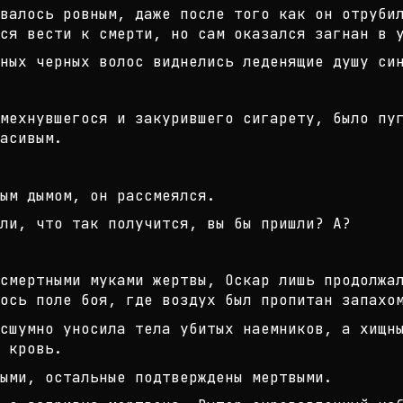
валось ровным, даже после того как
он отрубил
ся вест
и к смерти, но сам оказался загнан в 
ных черных волос виднелись леденящ
ие душу си
мехнувшегося и закурившего сигарет
у, было пу
асивым.
ым дымом, он рассмеялся.
ли, что так получится, вы бы пришл
и? А?
смертными муками жертвы, Оскар лиш
ь продолжа
ось пол
е боя, где воздух был пропитан запахо
сшумно уносила тела убитых наемник
ов, а хищн
 кровь.
ыми, остальные подтверждены мертвы
ми.