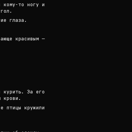
 кому-то ногу и
угол.
ние глаза.
гающе красивым —
л курить. За его
м крови.
ые птицы кружили