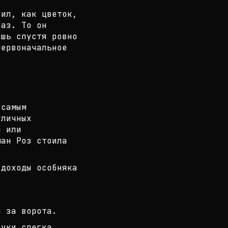
бил, как цветок,
раз. То он
ишь спустя ровно
первоначальное
самым
уличных
й или
ман Роз стоила
 доходы особняка
й за ворота.
руки слегка