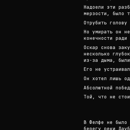
Надоели эти разб
мерзости, было т
Отрубить голову 
Но умирать он не
конечности ради
Оскар снова заку
несколько глубок
и
з-за дыма, были
Его не устраивал
Он хотел лишь од
Абсолютной побед
Той, что не стои
В Фелфе не было 
берегу реки Дауб