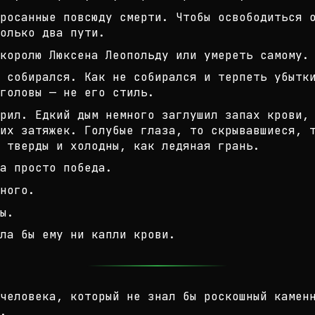
росанные повсюду смерти. Чтобы осв
ободиться 
олько два п
ути.
королю Люксена Леопольду или умере
ть самому.
 собирался. Как не собирался и тер
петь убытк
 головы — не
его стиль.
рил. Едкий дым немного заглушил за
пах крови,
их затяжек.
Голубые глаза, то скрывавшиеся, т
 тверды и холодны, как ледяная гран
ь.
а просто победа.
ного.
ы.
ла бы ему ни капли крови.
человека, который не знал бы роско
шный камен
.