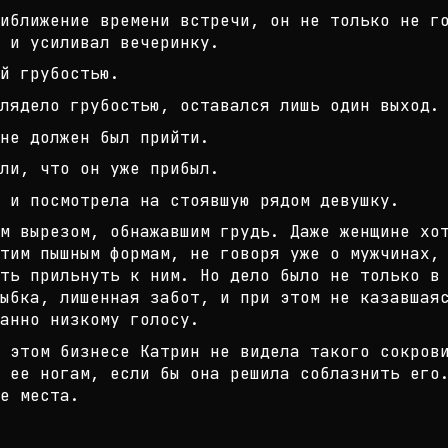
иближение времени встречи, он не т
олько не г
 и усиливал в
ечеринку.
й грубостью.
лядело грубостью, оставался лишь о
дин выход.
не должен был прийти.
ли, что он уже прибыл.
 и посмотрела на стоявшую рядом де
вушку.
им вырезом, обнажавшим грудь. Даже
женщине хо
тим пышным формам
, не говоря уже о мужчинах,
ть прильнуть к ним. Но дело было не тольк
о в
ыбка, лишенная
забот, и при этом не казавшаяс
анно низкому голосу.
 этом бизнесе Катрин не видела так
ого сокров
 ее ногам, ес
ли бы она решила соблазнить его
е места.