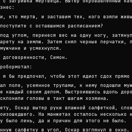
 с загривка мертвеца. Вытер окрова
вленный ка
знес:
и, кто мертв, и заставим тех, кого
взяли живы
поступите с оставшимся расписанием
?
под углом, перенеся вес на одну но
гу, затяну
арету на з
емлю. Затем снял черные перчатки, 
мужчине и усмехнулся.
 договоренности, Симон.
робормотал:
, я бы предпочел, чтобы этот идиот
сдох прямо
кал поле, усеянное трупами, к нему
подошли му
ые каждый
своим делом. Выстроившись вдоль дор
склонили головы в такт шагам хозяин
а.
ету, Оскар вытер руки влажной салф
еткой, сло
оизошедшего.
На манжетах осталось несколько к
му было лень, да и причин для этого
не было.
нную салфетку в угол, Оскар взглян
ул в окно.