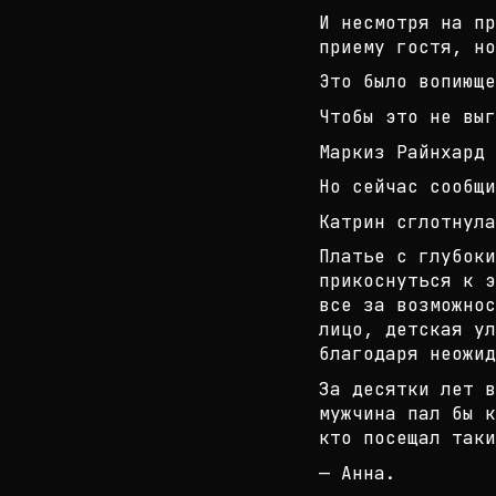
И несмотря на пр
приему гостя, но
Это было вопиюще
Чтобы это не выг
Маркиз Райнхард 
Но сейчас сообщи
Катрин сглотнула
Платье с глубок
прикоснуться к э
все за
возможнос
лицо, детская ул
благод
аря неожид
За десятки лет в
мужчина пал бы к
кто
посещал таки
— Анна.