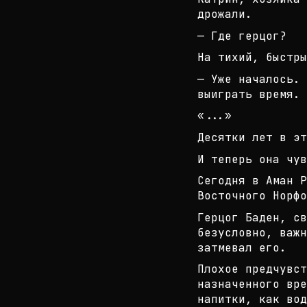
дрожали.
— Где герцог?
На тихий, быстры
— Уже началось. 
выиграть время.
«...»
Десятки лет в эт
И теперь она чув
Сегодня в Аман Р
Восточного Норфо
Герцог Баден, св
безусловно, важн
затмев
ал его.
Плохое предчувст
назначенного вре
напитки,
как вод