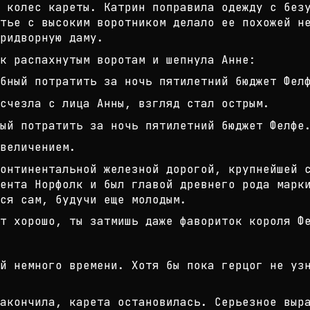
 колес кареты. Катрин поправила од
ежду с без
тье с вы
соким воротником делало ее похожей н
ридворную даму.
к распахнутым воротам и шепнула Ан
не:
обный потратить за ночь пятилетний
бюджет Фел
счезла с лица Анны, взгляд стал ос
трым.
ый потратить за ночь пятилетний бю
джет Фелфе
величением.
онтинентальной железной дорогой, к
рупнейшей 
ента Норфо
лк и был главой древнего рода марк
ся сам, будучи еще молодым.
т хорошо, ты затмишь даже фаворито
к короля Ф
й немного времени. Хотя бы пока ге
рцог не уз
акончила, карета остановилась. Сер
ьезное выр