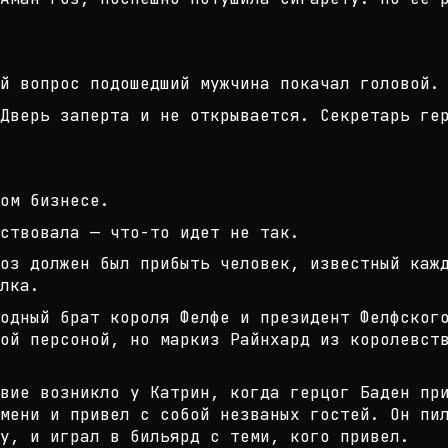
й вопрос подошедший мужчина покача
л головой.
Дверь заперта и не открывается. Се
кретарь ге
ом бизнесе.
ствовала — что-то идет не так.
оз должен был прибыть человек, изв
естный каж
лка.
одный брат короля Фелфе и президен
т Фелфског
ой персоно
й, но маркиз Райнхард из королевст
вие возникло у Катрин, когда герцо
г Баден пр
мени и приве
л с собой незваных гостей. Он пи
у, и играл в бильярд с теми, кого привел.