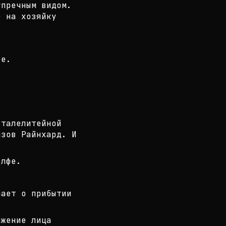
упречным видом.
е на хозяйку
фе.
.
сталелитейной
изов Райнхард. И
елфе.
нает о прибытии
ажение лица