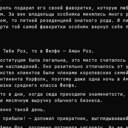
ороль подарил его своей фаворитке,
которую лю
м. За в
ек владельцы особняка менялись много 
ом, то летней резиденцией знатного р
ода. И л
рти той с
амой фаворитки особняк вернул себе 
л Тюбе Роз, то в Фелфе — Аман Роз.
оституция была легальна, это место
считалось 
м наслаждений. Он
о разительно отличалось от 
нство клиентов были членами королевских семе
онтинента Норфолк, поэтому даже од
на ночь в А
изни сре
днего класса Фелфе.
то в дни, когда сюда приходили зна
менитости,
и месяч
ную выручку обычного бизнеса.
енно такой день.
 прибыли! — доложил привратник, вы
глядывавши
Аман Роз, поспешно потушила сигаре
ту. Но ее 