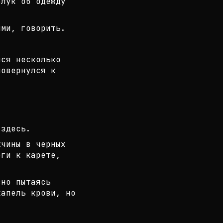
блук об одежду
ми, говорить.
лся несколько
повернулся к
 здесь.
жчины в черных
оги к карете,
вно пытаясь
апель крови, но