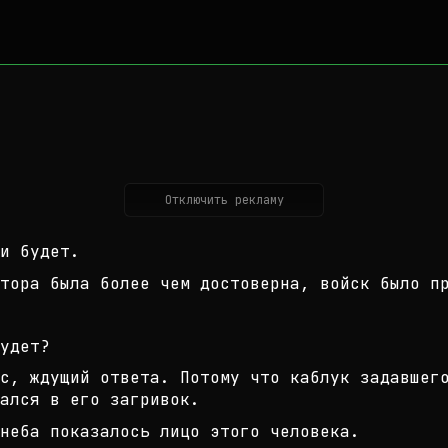
Отключить рекламу
и будет.
тора была более чем достоверна, во
йск было п
удет?
с, ждущий ответа. Потому что каблу
к задавшег
ался в его заг
ривок.
неба показалось лицо этого человек
а.