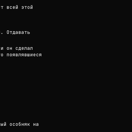
от всей этой
и. Отдавать
 и он сделал
о появлявшиеся
ный особняк на