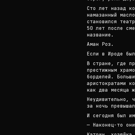
Сто лет назад к
намазанный масло
ст
ановился театр
50 лет после сме
название.
Аман Роз.
Если в Ироде бы
В стране, где пр
престижным храмо
борделей. Больш
и
аристократами к
как два месяца ж
Неудивительно, ч
за ночь превышал
И сегодня был им
— Наконец-то они
Катрин, хозяйка 