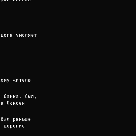
рцога умоляет
дому жителю
о банка, был,
ва Люксен
ибыл раньше
л дорогие