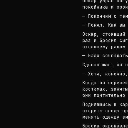
Оскар убрал ногу
покойника и прои
— Покончим с тем
— Понял. Как вы 
Оскар, стоявший 
раз и бросил сиг
сто
явшему рядом 
— Надо соблюдать
Сделав шаг, он п
— Хотя, конечно
Когда он пересе
костюмах, занят
о
ни почтительно 
Поднявшись в кар
стереть следы пр
м
енять одежду е
Бросив окровавле