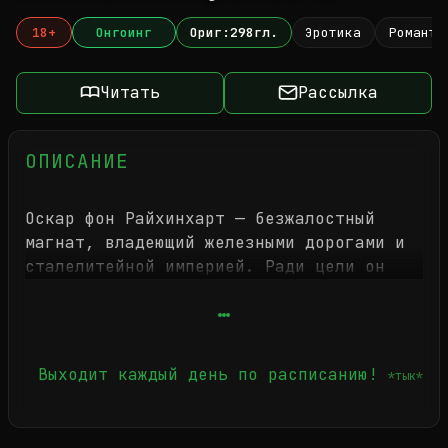
18+
Онгоинг
Ориг:298гл.
Эротика
Романти
Читать
Рассылка
ОПИСАНИЕ
Оскар фон Райхинхарт — безжалостный
магнат, владеющий железными дорогами и
сталелитейной империей. Ради цели он
готов на всё. Его хладнокровие —
оружие, которым он поднял разорённую
семью на вершину.
Выходит каждый день по расписанию!
*тык*
Однажды к нему приходит Хан Со А —
метиска с тайной в глазах. Она приносит
ключ от сейфа, который он отчаянно