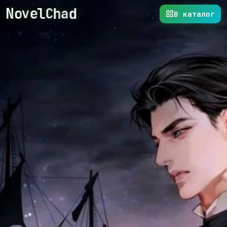
l
C
d
h
e
o
N
a
v
В каталог