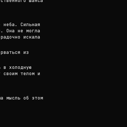
бственного шанса
о неба. Сильная
. Она не могл
а
орадочно искала
рваться из
ь в холодную
у своим телом и
ма мысль об этом