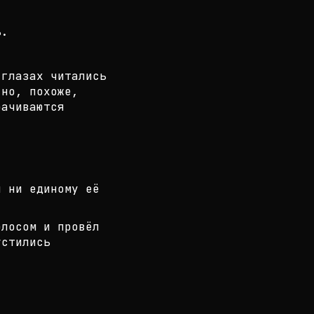
ь.
глазах читались
 но, похоже,
рачиваются
л ни единому её
олосом и провёл
устились