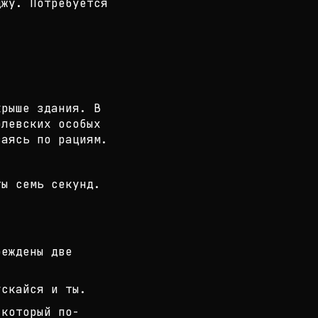
джу. Потребуется
крыше здания. В
олевских особы
х
ваясь по рациям.
ты семь секунд.
еждены две
ускайся и ты.
 который по-