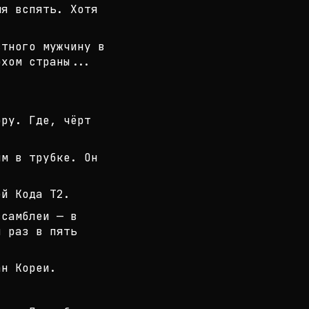
мя вспять. Хотя
стного мужчину в
рхом страны..
.
ору. Где, чёрт
им в трубке. Он
ей Кода Т2.
ссамблеи — в
я раз в пять
ан Кореи.