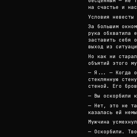
бесценным — не т
н
а счастье и нас
Условия невесты
За большим окном
рука обхватила е
заставить себя о
выход из ситуаци
Но как ни старал
объятий этого му
— Я... — Когда о
стеклянную стену
с
теной. Его бров
— Вы оскорбили к
— Нет, это не та
казалась ей немы
Мужчина усмехнул
— Оскорбили. Тво