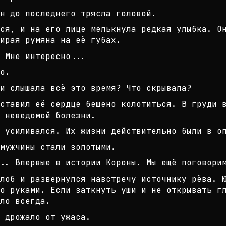
н до последнего трясла головой.
ся, и на его лице мелькнула редкая
улыбка. Он
ирая румяна
на её губах.
 Мне интересно...
о.
и слышала всё это время? Что скрыв
ала?
ставил её сердце бешено колотиться
. В груди 
 неведомой бол
езни.
 усиливался. Их жизни действительн
о были в о
мужчины стали золотыми.
.. Впервые в истории Короны. Мы ещ
ё поговори
лоб и развернулся навстречу источн
ику рёва. 
о руками
. Если заткнуть уши и не открывать г
ло всегда.
 дрожало от ужаса.