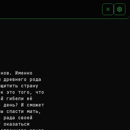
онов. Именно
м древнего рода
ащитить страну
ак это того, что
ой гибели её
 день? И сможет
ы спасти мать,
а рада своей
 оказаться