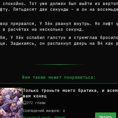
 спокойно. Т
от уже должен был выйти из верто
фту. Пятьдесят две секунды – и он на восемьд
вор прервался, У Хёк рванул внутрь
. Но лифт 
я в расчётах
на несколько секунд.
бя, У Хёк ослабил галстук и стремг
лав бросил
це. Задыхаясь
, он распахнул дверь на В4 как 
Вам также может понравиться:
Только троньте моего братика, и всем
вам конец
272 главы
Совпадений жанров: 6
Читать
Основной жанр:
Сёдзё