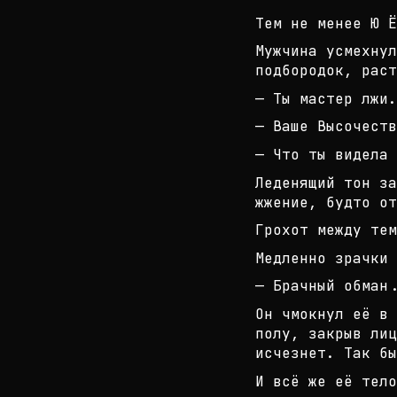
Тем не менее Ю Ё
Мужчина усмехнул
подбородок, раст
— Ты мастер лжи.
— Ваше Высочеств
— Что ты видела 
Леденящий тон за
жжение, будто от
Грохот между тем
Медленно зрачки 
— Брачный обман.
Он чмокнул её в 
полу, закрыв лиц
исчез
нет. Так бы
И всё же её тело