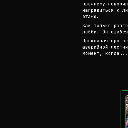
прежнему говорил
направиться
к ли
этаже.
Как только разго
лобби. Он ошибс
Проклиная про се
аварийной лестни
момент, к
огда...