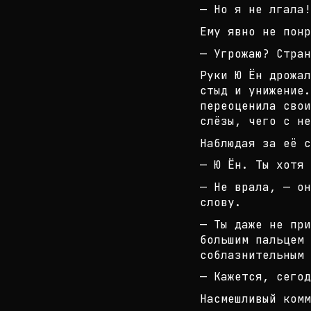
— Но я не лгала!
Ему явно не понр
— Угрожаю? Стран
Руки Ю Ён дрожал
стыд и унижение.
переоценила сво
слёзы, чего с не
Наблюдая за её с
— Ю Ён. Ты хотя 
— Не врала, — он
слову.
— Ты даже не при
большим пальцем 
собла
знительным 
— Кажется, сегод
Насмешливый комм