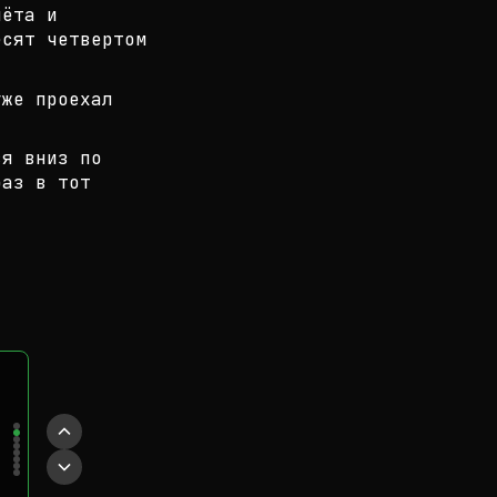
лёта и
е
сят четвертом
уже проехал
ся вниз по
раз в тот