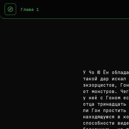
Глава 1
У Чо Ю Ён облада
такой дар искал 
э
кзорцистов, Гон
от монстров. Че
у неё с Гоном е
отца тринадцать 
ли Гон простить
находящуюся в ко
способности виде