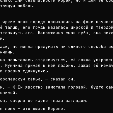
олько для бе
зопасности Кореи, но и для её со
тоящую любовь.
 яркие огни города колыхались на ф
оне ночног
ё талию,
его грудь казалась широкой и твердой
ттолкнуть его. Напряженно сжав г
убы, она лих
и.
ась, не могла придумать ни единого
способа вы
жчины.
на попыталась отодвинуться, её спи
на упёрлас
. Мужчина п
рижал к ней ладонь, зажав её межд
и грозно сдвинулись.
оролевскую семью, — сказал он.
к, — Ю Ён яростно замотала головой
, будто са
слимой.
ся, сверля её карие глаза взглядом
.
я ложь – это вызов Короне.