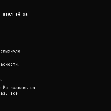
 взял её за
вспыхнуло
пасности.
м.
Ю Ён сжалась на
лаз, всё