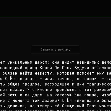
Отключить рекламу
ет уникальным даром: она видит нев
идимых дем
наследный п
ринц Кореи Ли Гон. Будучи потомко
 обязан найти невесту, которая помо
жет ему з
го Ю Ён не
знает — или, точнее, не помнит — т
сть общее прошлое, восходящее к дн
ю трагическ
лет назад.
Что именно произошло в тот роковой
 ей ложь о её даре, на которую она
пошла, чтоб
ме с мо
мента той аварии? Ю Ён никогда не был
ть демонов, но теперь её Священный
Глаз может