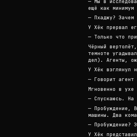
— Мы в исследова
ещё как минимум 
— Пхаджу? Зачем 
У Хёк прервал ег
— Только что при
Чёрный вертолёт,
темноте угадывал
дел). Агенты, ож
У Хёк взглянул н
— Говорит агент 
Мгновенно в ухе
— Спускаюсь. На 
— Пробуждение, В
машины. Два кома
— Пробуждение? З
У Хёк представил