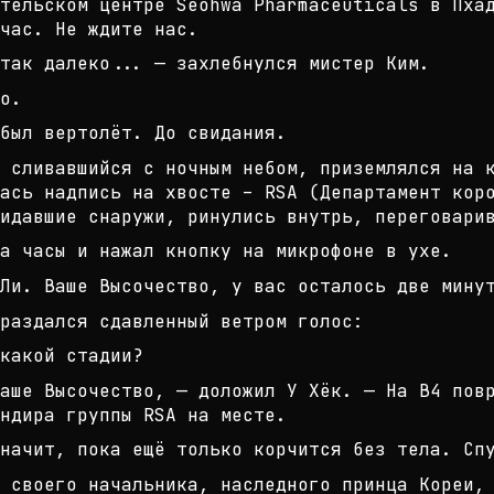
тельском центре Seohwa Pharmaceuti
cals в Пха
час. Не
ждите нас.
так далеко... — захлебнулся мистер
Ким.
о.
был вертолёт. До свидания.
 сливавшийся с ночным небом, призе
млялся на 
ась надп
ись на хвосте – RSA (Департамент кор
идавшие снаружи, ринулись внутрь
, переговари
а часы и нажал кнопку на микрофоне
в ухе.
Ли. Ваше Высочество, у вас осталос
ь две мину
 раздался сдавленный ветром голос:
какой стадии?
аше Высочество, — доложил У Хёк. —
На В4 повр
ндира группы
RSA на месте.
начит, пока ещё только корчится бе
з тела. Сп
 своего начальника, наследного при
нца Кореи,