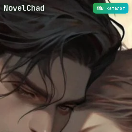
N
o
v
e
l
C
h
a
d
В каталог