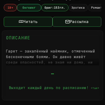
18+
Онгоинг
Ориг:153гл.
Эротика
Романти
Читать
Рассылка
ОПИСАНИЕ
Гарет — закалённый наёмник, отмеченный
бесконечными боями. Он давно живёт
среди опасностей, не зная ни дома, ни
родственных уз. И всё же в этом
жестоком мире он неожиданно приглашает
Елену в своё уединённое убежище.
Выходит каждый день по расписанию!
*тык*
Елена — старшая дочь обедневшего рода
Таунсендов. Их родовое поместье
приходит в упадок, впереди — разорение