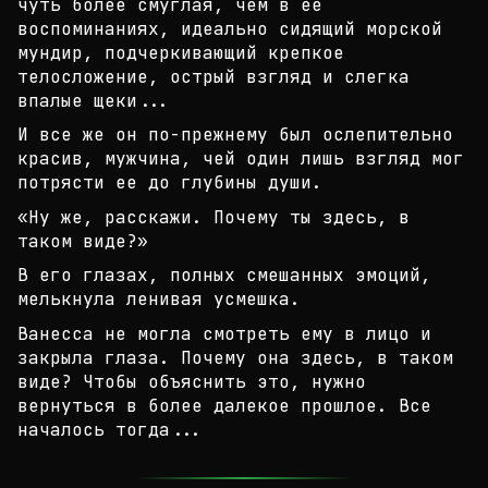
чуть бол
ее смуглая, чем в ее
воспоминаниях, идеально сидящ
ий морской
мундир, подчеркивающий крепкое
телослож
ение, острый взгляд и слегка
впалые щеки...
И все же он по-прежнему был ослепительно
красив, м
ужчина, чей один лишь взгляд мог
потрясти ее до гл
убины души.
«Ну же, расскажи. Почему ты здесь, в
таком виде?»
В его глазах, полных смешанных эмоций,
мелькнула л
енивая усмешка.
Ванесса не могла смотреть ему в лицо и
закрыла гла
за. Почему она здесь, в таком
виде? Чтобы объяснит
ь это, нужно
вернуться в более далекое прошлое. Вс
е
началось тогда...