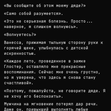
«Вы сообщите об этом моему дяде?»
«Само собой разумеется».
«Это не серьезная болезнь. Просто...
наверное, я с
лишком волнуюсь».
«Волнуетесь?»
Ванесса, прижимая тыльную сторону руки к
горячей щ
еке, улыбнулась с детской
искренностью.
«Каждое лето, проведенное в замке
Глостер, оставля
ло мне прекрасные
воспоминания. Сейчас мне очень г
рустно,
но я уверена, что здесь я снова стану
счас
тливой».
«Поэтому, пожалуйста, не говорите дяде. Я
не хочу
его беспокоить».
Мужчина на мгновение потерял дар речи.
Даже он, пр
ивыкший выполнять любые