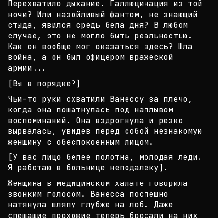
Перехватило дыхание. Галлюцинация из той
ночи? Или
назойливый фантом, не знающий
стыда, явился средь
бела дня? В любом
случае, это не могло быть реаль
ностью.
Как он вообще мог оказаться здесь? Шла
вой
на, а он был офицером вражеской
армии...
[Вы в порядке?]
Чьи-то руки схватили Ванессу за плечо,
когда она п
ошатнулась под наплывом
воспоминаний. Она вздрогну
ла и резко
вырвалась, увидев перед собой незнакому
ю
женщину с обеспокоенным лицом.
[У вас лицо белее полотна, молодая леди.
Я работаю
в больнице неподалеку].
Женщина в медицинском халате говорила
звонким голо
сом. Ванесса поспешно
натянула шляпу глубже на лоб
. Даже
спешащие прохожие теперь бросали на них