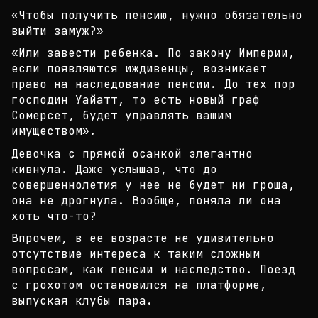
«Чтобы получить пенсию, нужно обязательно
выйти за
муж?»
«Или завести ребенка. По закону Империи,
если появ
ляются иждивенцы, возникает
право на наследование
пенсии. До тех пор
господин Уайатт, то есть новый
граф
Сомерсет, будет управлять вашим
имуществом».
Девочка с прямой осанкой элегантно
кивнула. Даже у
слышав, что до
совершеннолетия у нее не будет ни г
роша,
она не дрогнула. Вообще, поняла ли она
хоть
что-то?
Впрочем, в ее возрасте не удивительно
отсутствие и
нтереса к таким сложным
вопросам, как пенсии и нас
ледство. Поезд
с грохотом остановился на платформе
,
выпуская клубы пара.