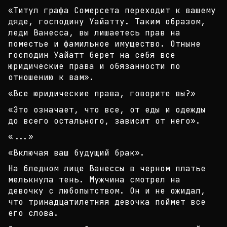
«Титул графа Сомерсета переходит к вашему
дяде, го
сподину Уайатту. Таким образом,
леди Ванесса, вы л
ишаетесь прав на
поместье и фамильное имущество. О
тныне
господин Уайатт берет на себя все
юридически
е права и обязанности по
отношению к вам».
«Все юридические права, говорите вы?»
«Это означает, что все, от еды и одежды
до всего о
стального, зависит от него».
«...»
«Включая ваш будущий брак».
На бледном лице Ванессы в черном платье
мелькнула
тень. Мужчина смотрел на
девочку с любопытством. О
н и не ожидал,
что тринадцатилетняя девочка поймет
все
его слова.