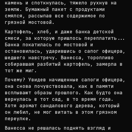
камень и споткнулас
ь, тяжело рухнув на
землю. Бумажный пакет с продук
тами
смялся, рассыпав все содержимое по
грязной мо
стовой.
Картофель, хлеб, и даже банка детской
смеси, за ко
торую пришлось переплатить...
Банка покатилась по
мостовой и
остановилась, ударившись о сапог офицер
а,
шедшего навстречу. Ванесса, торопливо
собиравша
я разбитый картофель, замерла в
тот же миг.
Почему? Увидев начищенные сапоги офицера,
она снов
а почувствовала, как в памяти
всплывают образы про
шлого. Как будто она
вернулась в тот сад, в то вре
мя года.
Хотя аромат сандалового дерева, который
о
н любил, не мог витать в этом грязном
переулке.
Ванесса не решалась поднять взгляд и