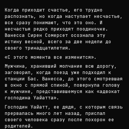
Когда приходит счастье, его трудно
распознать, но
когда наступает несчастье,
все сразу понимают, что
это оно. И
несчастья редко приходят поодиночке.
В
анесса Сирен Сомерсет осознала эту
истину весной,
всего за две недели до
своего тринадцатилетия.
«С этого момента все изменится».
Мужчина, хранивший молчание всю дорогу,
заговорил,
когда поезд уже подходил к
станции Бас. Ванесса,
до этого смотревшая
в окно с прямой спиной, поверн
ула голову
к мужчине, представившемуся как «адвока
т
господина Уайатта».
Господин Уайатт, ее дядя, с которым связь
прервала
сь много лет назад, прислал
своего человека сразу
после похорон ее
родителей.