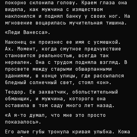
покорно склон
ила голову. Краем глаза она
видела, как мужчина с
изяществом
наклонился и поднял банку у своих ног.
На
мгновение воцарилась мучительная тишина.
«Леди Ванесса».
Наконец он произнес ее имя с усмешкой.
Ах. Момент,
когда смутное предчувствие
становится реальностью
, всегда так
нереален. Она с трудом подняла взгляд
. В
просвете между старыми обшарпанными
зданиями,
в конце улицы, где рассыпался
бледный солнечный св
ет, стоял «он».
Теодор. Ее захватчик, обольстительный
обманщик, и
мужчина, которого она
оставила в том саду много ле
т назад.
«А я-то думал, что мне это просто
показалось».
Его алые губы тронула кривая улыбка. Кожа