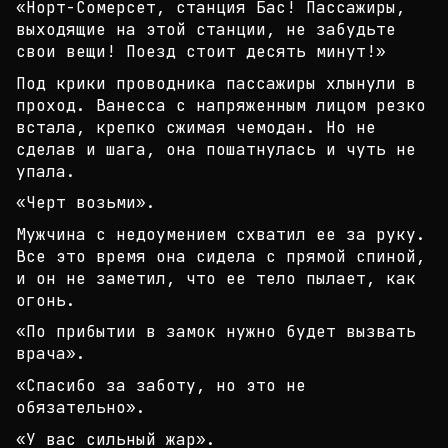
«Норт-Сомерсет, станция Бас! Пассажиры,
выходящие
на этой станции, не забудьте
свои вещи! Поезд стои
т десять минут!»
Под крики проводника пассажиры хлынули в
проход. В
анесса с напряженным лицом резко
встала, крепко сж
имая чемодан. Но не
сделав и шага, она пошатнулась
и чуть не
упала.
«Черт возьми».
Мужчина с недоумением схватил ее за руку.
Все это
время она сидела с прямой спиной,
и он не заметил,
что ее тело пылает, как
огонь.
«По прибытии в замок нужно будет вызвать
врача».
«Спасибо за заботу, но это не
обязательно».
«У вас сильный жар».