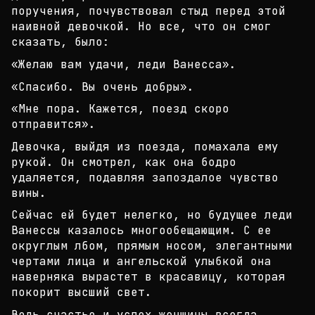
поручения, почувствовал ст
ыд перед этой
наивной девочкой. Но все, что он смо
г
сказать, было:
«Желаю вам удачи, леди Ванесса».
«Спасибо. Вы очень добры».
«Мне пора. Кажется, поезд скоро
отправится».
Девочка, выйдя из поезда, помахала ему
рукой. Он с
мотрел, как она бодро
удаляется, подавляя запоздал
ое чувство
вины.
Сейчас ей будет нелегко, но будущее леди
Ванессы к
азалось многообещающим. С ее
округлым лбом, прямым
носом, элегантными
чертами лица и ангельской улыб
кой она
наверняка вырастет в красавицу, которая
по
корит высший свет.
Ведь счастье и успех женщины всегда