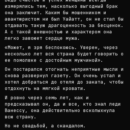
измерялись тем
, насколько выгодный брак
она заключит. Каким бы м
ошенником и
авантюристом ни был Уайатт, он не стал
бы
отдавать такую драгоценность за бесценок.
А с
такой внешностью и характером она
легко завоюет се
рдце мужа.
«Может, я зря беспокоюсь. Уверен, через
несколько
лет вся страна будет говорить о
ее помолвке с дост
ойным мужчиной».
Он постарался отогнать неприятные мысли и
снова ра
звернул газету. Он очень устал и
хотел добраться д
о отеля до заката, чтобы
отдохнуть на мягкой крова
ти.
И ровно через семь лет, как и
предсказывал он, да
и все, кто знал леди
Ванессу, она действительно вс
колыхнула
всю страну.
Но не свадьбой, а скандалом.