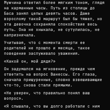
Мужчина ответил более мягким тоном, глядя
на карма
нные часы. Путь из столицы до
Баса занял целых дев
ять часов. Даже
взрослому такой маршрут был бы тяж
ел, но
эта девочка сохраняла спокойствие весь
путь
. Она не хныкала, не сутулилась, не
капризничала.
Учитывая, что с момента смерти ее
родителей не про
шло и месяца, такое
поведение заслуживало уважения
.
«Какой он, мой дядя?»
Он задумался на мгновение, прежде чем
ответить на
вопрос Ванессы. Его глаза,
сначала прищуренные, сл
овно взвешивающие
что-то, снова стали прямыми.
«Не уверен, что правильно понял ваш
вопрос».
«Я слышала, что вы долго работали с ним