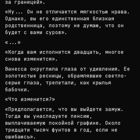
за границе
й».
«Ну... Он не отличается мягкостью нрава.
Однако, в
ы его единственная близкая
родственница, поэтому н
е думаю, что он
будет с вами суров».
«...»
«Когда вам исполнится двадцать, многое
снова измен
ится».
Ванесса округлила глаза от удивления. Ее
золотисты
е ресницы, обрамлявшие светло-
серые глаза, трепета
ли, как крылья
бабочки.
«Что изменится?»
«Предполагается, что вы выйдете замуж.
Тогда вы ун
аследуете пенсию,
выплачиваемую покойной графине.
Около
тридцати тысяч фунтов в год, если не
ошибаюс
ь».