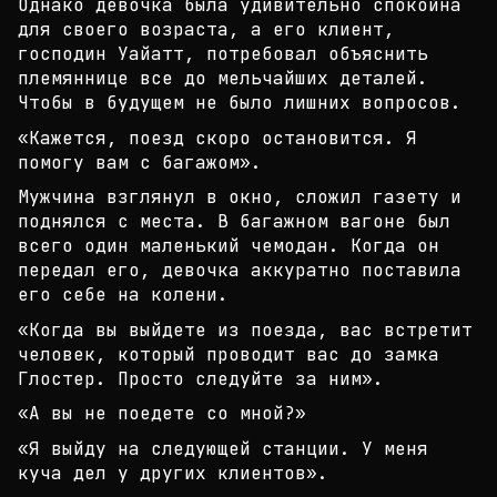
Однако девочка была удивительно спокойна
для своег
о возраста, а его клиент,
господин Уайатт, потребо
вал объяснить
племяннице все до мельчайших деталей
.
Чтобы в будущем не было лишних вопросов.
«Кажется, поезд скоро остановится. Я
помогу вам с
багажом».
Мужчина взглянул в окно, сложил газету и
поднялся
с места. В багажном вагоне был
всего один маленьки
й чемодан. Когда он
передал его, девочка аккуратно
поставила
его себе на колени.
«Когда вы выйдете из поезда, вас встретит
человек,
который проводит вас до замка
Глостер. Просто сле
дуйте за ним».
«А вы не поедете со мной?»
«Я выйду на следующей станции. У меня
куча дел у д
ругих клиентов».