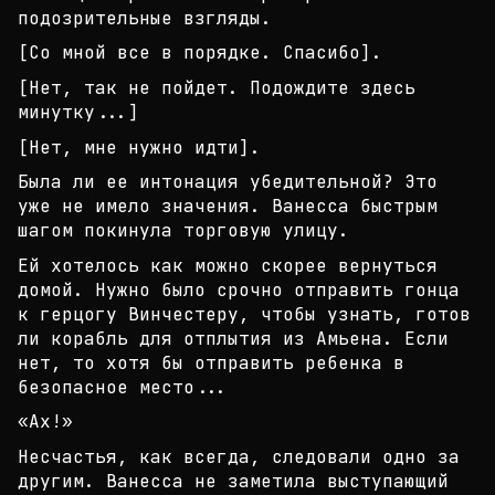
под
озрительные взгляды.
[Со мной все в порядке. Спасибо].
[Нет, так не пойдет. Подождите здесь
минутку...]
[Нет, мне нужно идти].
Была ли ее интонация убедительной? Это
уже не имел
о значения. Ванесса быстрым
шагом покинула торгову
ю улицу.
Ей хотелось как можно скорее вернуться
домой. Нужн
о было срочно отправить гонца
к герцогу Винчестеру
, чтобы узнать, готов
ли корабль для отплытия из А
мьена. Если
нет, то хотя бы отправить ребенка в
бе
зопасное место...
«Ах!»
Несчастья, как всегда, следовали одно за
другим. В
анесса не заметила выступающий