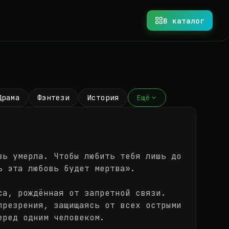
В каталог
Драма
Фэнтези
История
Ещё
вь умерла. Чтобы любить тебя лишь до
ь эта любовь будет мертва».
са, рождённая от запретной связи.
презрения, защищаясь от всех острыми
еред одним человеком.