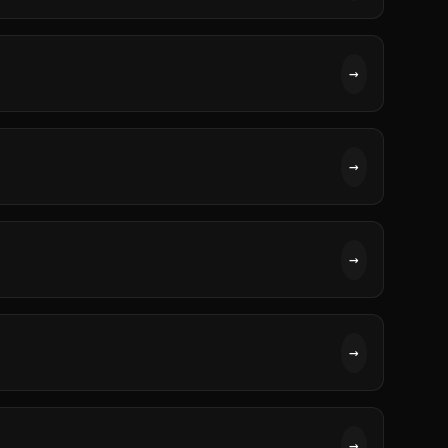
→
→
→
→
→