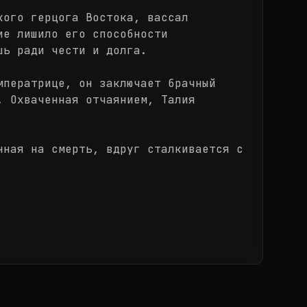
кого герцога Востока, вассал
ие лишило его способности
шь ради чести и долга.
мператрице, он заключает брачный
. Охваченная отчаянием, Талия
нная на смерть, вдруг сталкивается с