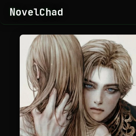
N
e
C
h
a
d
o
v
l