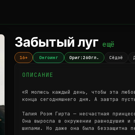
Забытый луг
ещё
16+
Онгоинг
Ориг:260гл.
Сёдзё
ОПИСАНИЕ
«Я молюсь каждый день, чтобы эта любо
конца сегодняшнего дня. А завтра пуст
Талия Роэм Гирта — несчастная принцес
Она выросла в окружении равнодушия и 
шипами. Но даже она была беззащитна п