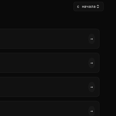
с начала
→
→
→
→