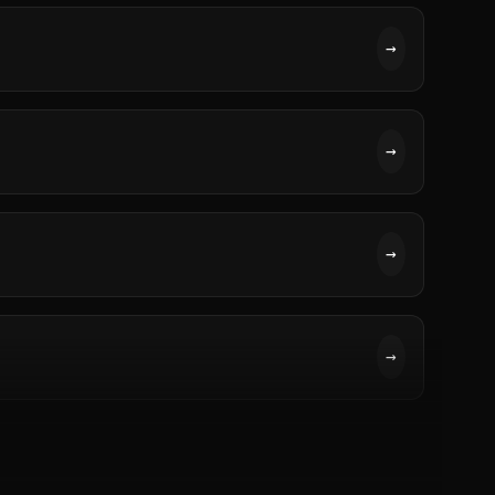
→
→
→
→