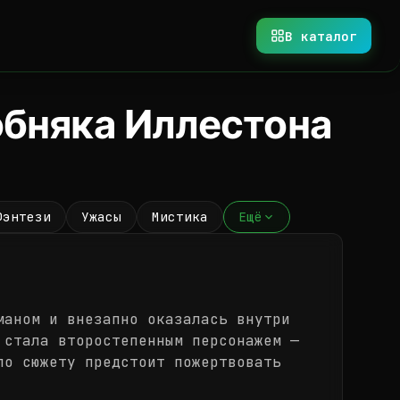
В каталог
обняка Иллестона
Фэнтези
Ужасы
Мистика
Ещё
маном и внезапно оказалась внутри
 стала второстепенным персонажем —
по сюжету предстоит пожертвовать