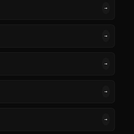
→
→
→
→
→