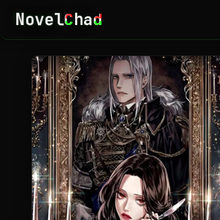
l
e
v
h
o
a
N
C
d