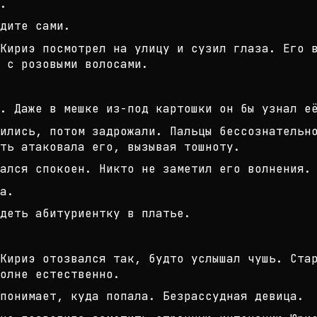
.
дите сами.
Кириэ посмотрел на улицу и сузил г
лаза. Его 
 с розовым
и волосами.
ь. Даже в мешке из-под картошки он
бы узнал е
ились, потом задрожали. Пальцы бес
сознательн
ть атаковала его
, вызывая тошноту.
ался спокоен. Никто не заметил его
волнения.
а.
деть абитуриентку в платье.
Кириэ отозвался так, будто услышал
чушь. Стар
олне ес
тественно.
понимает, куда попала. Безрассудна
я девица.