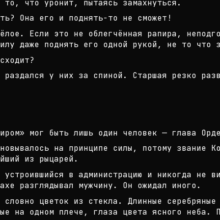
 то, что уронит, пытаясь замахнуть
ся.
ть? Она его и поднять-то не сможет
!
ёлое. Если это не облегчённая рапи
ра, неподг
илу даже подн
ять его одной рукой, не то что 
сходит?
 раздался у них за спиной. Старшая
резко разв
иром» мог быть лишь один человек —
глава Орде
новывалось на принципе силы, потом
у звание К
йший из рыцарей
.
 устроившийся в администрацию и ни
когда не в
рахе разглядывал
мужчину. Он ожидал иного.
, словно цветок из стекла. Длинные
серебряные
ые на одном пле
че, глаза цвета ясного неба. 