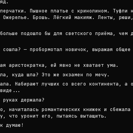
яд.
перчатки. Пышное платье с кринолин
ом. Туфли 
 Ожерелье. Бр
ошь. Лёгкий макияж. Ленты, рюши
больше подошло бы для светского пр
иёма, чем 
 сошла? — пробормотал новичок, выр
ажая общее
ая аристократка, ей явно не хватае
т ума.
ла, куда шла? Это же экзамен по ме
чу.
ала. Набирают лучших со всего конт
инента, а 
виде...
 руках держала?
о, начиталась романтических книжек
и сбежала 
ту, что
уронит его, пытаясь вытащить.
к думаю!