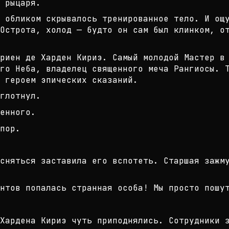
 рыцаря.
м обликом скрывалось тренированное
тело. И ощ
Острота, х
олод — будто он сам был клинком, о
риен де Харден Кириэ. Самый молодо
й Мастер в
го Неба, владе
лец священного меча Рангиосы. 
 героем эпических сказаний.
глотнул.
енного.
пор.
сняться заставила его вспотеть. Ст
аршая зажм
нтов попалась странная особа! Мы п
росто пошу
Хардена Кириэ чуть приподнялись. С
отрудники 