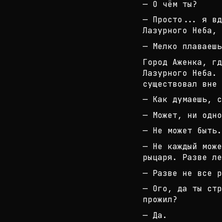
— О чём ты?
— Просто... я вд
Лазурного Неба, 
— Мелко плаваешь
Город Аженка, гд
Лазурного Неба. 
существ
овал вне 
— Как думаешь, с
— Может, ни одно
— Не может быть.
— Не каждый може
рыцаря. Разве ле
— Разве не все р
— Ого, да ты стр
прожил?
— Да.