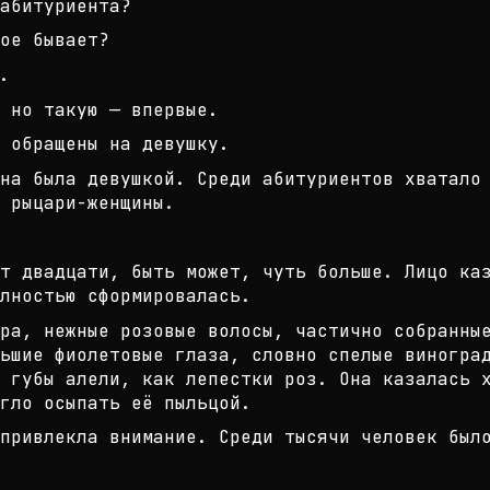
абитуриента?
ое бывает?
.
 но такую — впервые.
 обращены на девушку.
на была девушкой. Среди абитуриент
ов хватало
 рыцари-
женщины.
т двадцати, быть может, чуть больш
е. Лицо ка
лностью с
формировалась.
ра, нежные розовые волосы, частичн
о собранны
ьшие фиолето
вые глаза, словно спелые виногра
 губы алели, как лепестки роз. Она к
азалась 
гло осыпат
ь её пыльцой.
привлекла внимание. Среди тысячи ч
еловек был