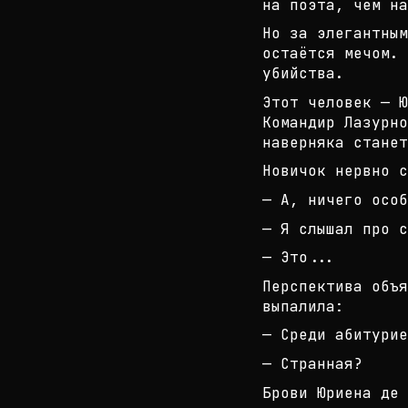
на поэ
та, чем на
Но за элегантны
остаётся мечом. 
уб
ийства.
Этот человек — Ю
Командир Лазурно
наверняка с
танет
Новичок нервно с
— А, ничего особ
— Я слышал про с
— Это...
Перспектива объя
выпалила:
— Среди абитурие
— Странная?
Брови Юриена де 