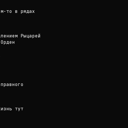
ем-то в рядах
влением Рыцарей
 Орден
?
оправного
жизнь тут