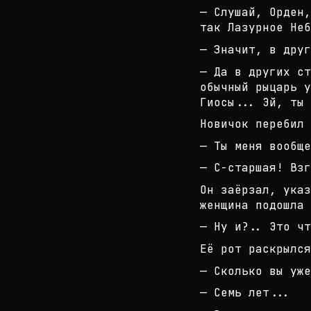
— Слушай, Орден,
так Лазурное Не
— Значит, в друг
— Да в других ст
обычный рыцарь у
Гиос
ы... Эй, ты 
Новичок перебил 
— Ты меня вообще
— С-старшая! Взг
Он заёрзал, указ
женщина подошла 
— Ну и?.. Это чт
Её рот раскрылся
— Сколько вы уже
— Семь лет...