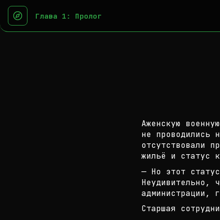
Глава 1: Пролог
Аженскую военную
не проводились н
от
сутствовали пр
жильё и статус к
— Но этот статус
Неудивительно, ч
админи
страции, г
Старшая сотрудни