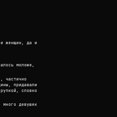
 и женщин, да и
залось моложе,
е, частично
дины, придавали
хрупкой, словно
о много девушек