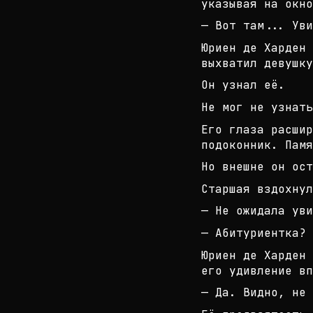
указывая на окно
— Вот там... Уви
Юриен де Харден 
выхватил девушку
Он узнал её.
Не мог не узнат
Его глаза расшир
подоконник. Памя
Но внешне он ост
Старшая вздохнул
— Не ожидала уви
— Абитуриентка?
Юриен де Харден 
его удивление вп
— Да. Видно, не 