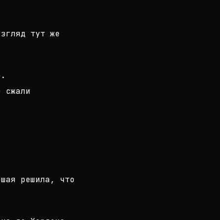
взгляд тут же
ё.
о сжали
шая решила, что