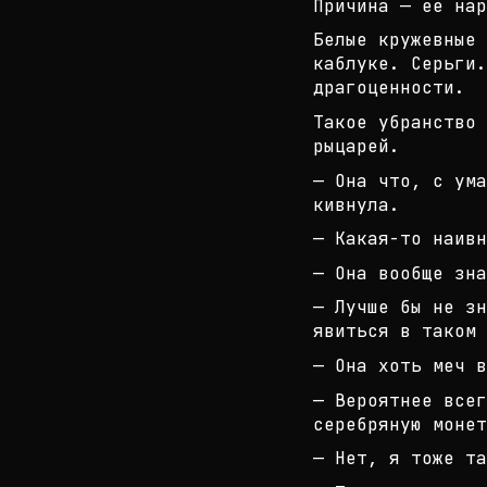
Причина — её нар
Белые кружевные 
каблуке. Серьги.
драгоценн
ости.
Такое убранство 
рыцарей.
— Она что, с ума
кивнула.
— Какая-то наивн
— Она вообще зна
— Лучше бы не зн
явиться в таком 
— Она хоть меч в
— Вероятнее всег
серебряную моне
— Нет, я тоже та