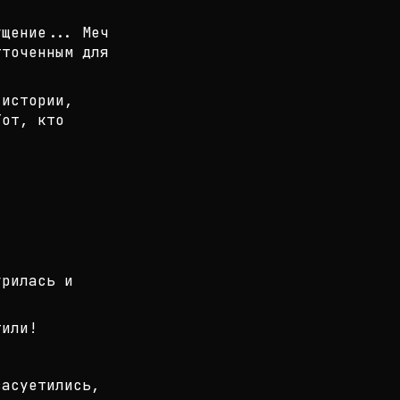
ущение... Меч
тточенным для
 истории,
Тот, кто
урилась и
тили!
засуетились,