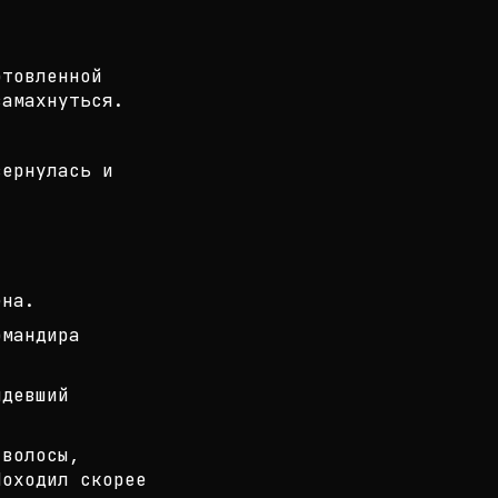
отовленной
замахнуться.
ернулась и
на.
омандира
идевший
 волосы,
Походил скорее