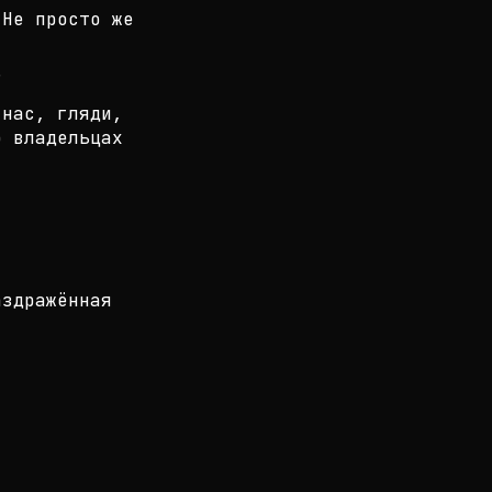
 Не просто же
?
 нас, гляди,
о владельцах
аздражённая