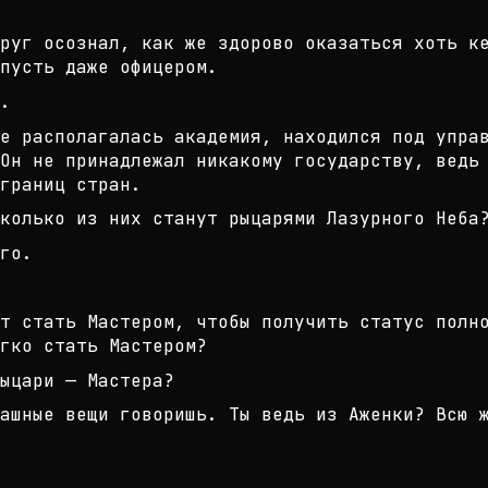
руг осознал, как же здорово оказат
ься хоть к
пусть даже
офицером.
.
е располагалась академия, находилс
я под упра
Он не пр
инадлежал никакому государству, ведь
границ стран.
колько из них станут рыцарями Лазу
рного Неба
го.
т стать Мастером, чтобы получить с
татус полн
гко стать Маст
ером?
ыцари — Мастера?
ашные вещи говоришь. Ты ведь из Аж
енки? Всю 