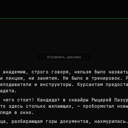
Отключить рекламу
 академию, строго говоря, нельзя б
ыло назват
и лекции
, ни занятия. Не было и тренировок. 
еподаватели и инструкторы. Курсантам
предоста
адета.
 чего стоит! Кандидат в сквайры Ры
царей Лазу
то здесь с
только желающих, — пробормотал нов
лядя в окно.
ца, разбирающая горы документов, н
ахмурилась