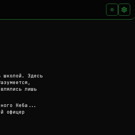
ь школой. Здесь
Разумеется,
влялись лишь
рного Неба...
ый офицер
.