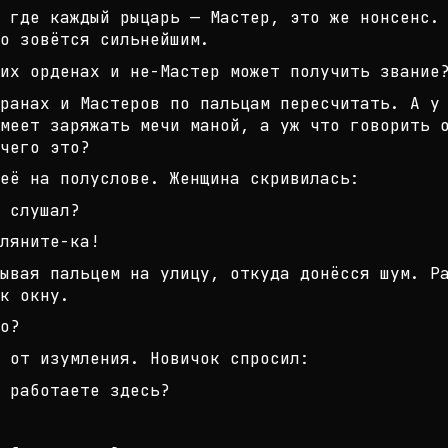
 где каждый рыцарь — Мастер, это ж
е нонсенс.
бо зовётся
сильнейшим.
их орденах и не-Мастер может получ
ить звание
ранах и Мастеров по пальцам пересч
итать. А у
меет заряжа
ть мечи маной, а уж что говорить 
чего это?
её на полуслове. Женщина скривилас
ь:
 слушал?
ляните-ка!
ывая пальцем на улицу, откуда донё
сся шум. Р
к окну.
о?
 от изумления. Новичок спросил:
 работаете здесь?