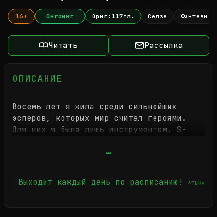
16+
Онгоинг
Ориг:117гл.
Сёдзё
Фэнтези
Читать
Рассылка
ОПИСАНИЕ
Восемь лет я жила среди сильнейших
эсперов, которых мир считал героями.
Для них я была лишь инструментом. S-
класс гайд, способный стабилизировать
любую силу одним касанием. Это делало
мой уход невозможным. Я страдала без
прав, задыхалась от ревности и
Выходит каждый день по расписанию!
*тык*
контроля. Они вели себя так, будто я
принадлежала им. Сколько бы я ни
умоляла: «Я хочу уйти», побег оставался