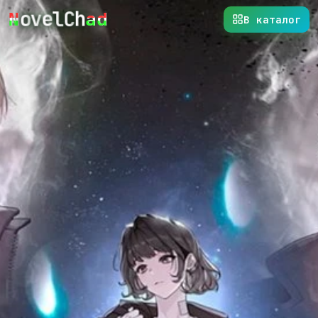
h
e
C
l
v
o
N
a
d
В каталог