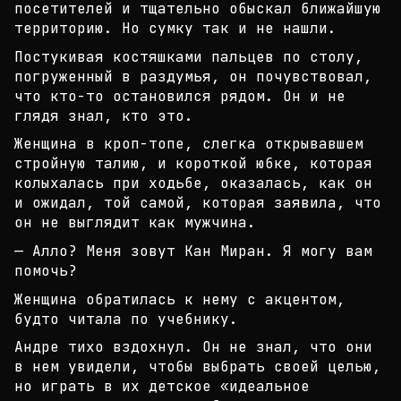
посетителей и
тщательно обыскал ближайшую
территорию. Но сумку т
ак и не нашли.
Постукивая костяшками пальцев по столу,
погруженны
й в раздумья, он почувствовал,
что кто-то останови
лся рядом. Он и не
глядя знал, кто это.
Женщина в кроп-топе, слегка открывавшем
стройную т
алию, и короткой юбке, которая
колыхалась при ходь
бе, оказалась, как он
и ожидал, той самой, которая
заявила, что
он не выглядит как мужчина.
— Алло? Меня зовут Кан Миран. Я могу вам
помочь?
Женщина обратилась к нему с акцентом,
будто читала
по учебнику.
Андре тихо вздохнул. Он не знал, что они
в нем уви
дели, чтобы выбрать своей целью,
но играть в их де
тское «идеальное