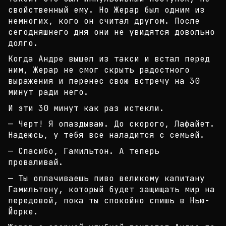
свойств
енный ему. Но Жерар был одним из
немногих, кого он
считал другом. После
сегодняшнего дня они не увид
ятся довольно
долго.
Когда Андре вышел из такси и встал перед
ним, Жера
р не смог скрыть радостного
выражения и перенес св
ою встречу на 30
минут ради него.
И эти 30 минут как раз истекли.
— Черт! Я опаздываю. До скорого, Лафайет.
Надеюсь,
у тебя все наладится с семьей.
— Спасибо, Гамильтон. А теперь
проваливай.
— Ты оплачиваешь пиво великому капитану
Гамильтону
, который будет защищать мир на
передовой, пока ты
спокойно спишь в Нью-
Йорке.