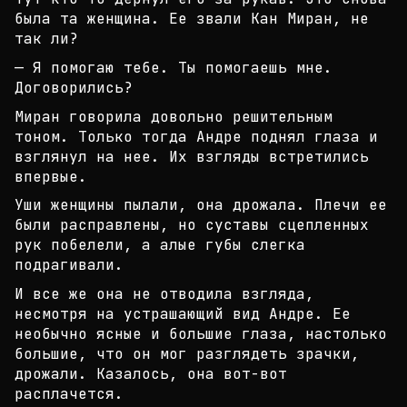
была та
женщина. Ее звали Кан Миран, не
так ли?
— Я помогаю тебе. Ты помогаешь мне.
Договорились?
Миран говорила довольно решительным
тоном. Только
тогда Андре поднял глаза и
взглянул на нее. Их взг
ляды встретились
впервые.
Уши женщины пылали, она дрожала. Плечи ее
были рас
правлены, но суставы сцепленных
рук побелели, а ал
ые губы слегка
подрагивали.
И все же она не отводила взгляда,
несмотря на устр
ашающий вид Андре. Ее
необычно ясные и большие гла
за, настолько
большие, что он мог разглядеть зрачк
и,
дрожали. Казалось, она вот-вот
расплачется.