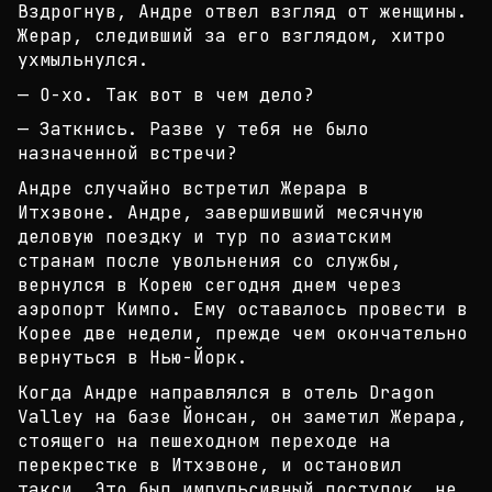
Вздрогну
в, Андре отвел взгляд от женщины.
Жерар, следивший
за его взглядом, хитро
ухмыльнулся.
— О-хо. Так вот в чем дело?
— Заткнись. Разве у тебя не было
назначенной встре
чи?
Андре случайно встретил Жерара в
Итхэвоне. Андре,
завершивший месячную
деловую поездку и тур по азиа
тским
странам после увольнения со службы,
вернулся
в Корею сегодня днем через
аэропорт Кимпо. Ему ос
тавалось провести в
Корее две недели, прежде чем о
кончательно
вернуться в Нью-Йорк.
Когда Андре направлялся в отель Dragon
Valley на б
азе Йонсан, он заметил Жерара,
стоящего на пешеход
ном переходе на
перекрестке в Итхэвоне, и останови
л
такси. Это был импульсивный поступок, не