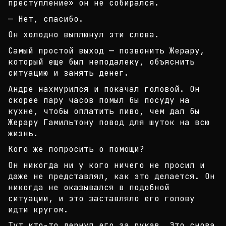
преступление» он не собирался.
— Нет, спасибо.
Он холодно выплюнул эти слова.
Самый простой выход — позвонить Жерару,
который ещ
е был неподалеку, объяснить
ситуацию и занять дене
г.
Андре нахмурился и покачал головой. Он
скорее пару
часов помыл бы посуду на
кухне, чтобы оплатить пи
во, чем дал бы
Жерару Гамильтону повод для шуток н
а всю
жизнь.
Кого же попросить о помощи?
Он никогда ни у кого ничего не просил и
даже не пр
едставлял, как это делается. Он
никогда не оказыва
лся в подобной
ситуации, и это заставляло его голо
ву
идти кругом.
Тут кто-то дернул его за рукав. Это снова