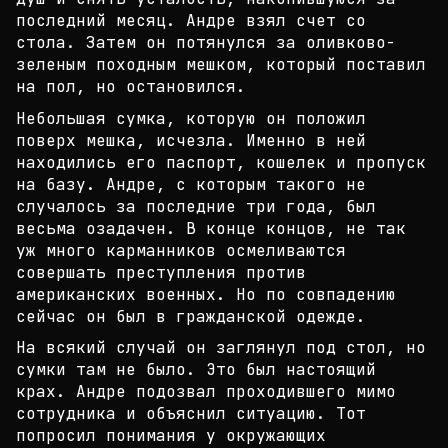
последний месяц. Анд
ре взял счет со
стола. Затем он потянулся за оливк
ово-
зеленым походным мешком, который поставил
на п
ол, но остановился.
Небольшая сумка, которую он положил
поверх мешка,
исчезла. Именно в ней
находились его паспорт, коше
лек и пропуск
на базу. Андре, с которым такого не
случалось за последние три года, был
весьма озадач
ен. В конце концов, не так
уж много карманников ос
меливаются
совершать преступления против
американс
ких военных. Но по совпадению
сейчас он был в граж
данской одежде.
На всякий случай он заглянул под стол, но
сумки та
м не было. Это был настоящий
крах. Андре подозвал
проходившего мимо
сотрудника и объяснил ситуацию.
Тот
попросил понимания у окружающих