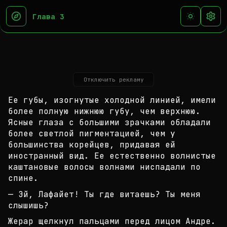
Глава 3
Отключить рекламу
Ее губы, изогнутые холодной линией, имели
более по
лную нижнюю губу, чем верхнюю.
Ясные глаза с больш
ими зрачками обладали
более светлой пигментацией,
чем у
большинства корейцев, придавая ей
иностранны
й вид. Ее естественно волнистые
каштановые волосы
волнами ниспадали по
спине.
— Эй, Лафайет! Ты где витаешь? Ты меня
слышишь?
Жерар щелкнул пальцами перед лицом Андре.