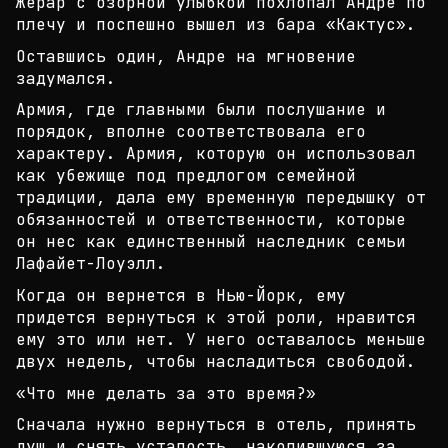
Жерар с озорной улыбкой похлопал Андре по
плечу и
поспешно вышел из бара «Кактус».
Оставшись один, Андре на мгновение
задумался.
Армия, где главными были послушание и
порядок, впо
лне соответствовала его
характеру. Армия, которую
он использовал
как убежище под предлогом семейной
традиции, дала ему временную передышку от
обязанно
стей и ответственности, которые
он нес как единств
енный наследник семьи
Лафайет-Лоуэлл.
Когда он вернется в Нью-Йорк, ему
придется вернуть
ся к этой роли, нравится
ему это или нет. У него о
ставалось меньше
двух недель, чтобы насладиться св
ободой.
«Что мне делать за это время?»
Сначала нужно вернуться в отель, принять
душ и сня
ть усталость, накопившуюся за