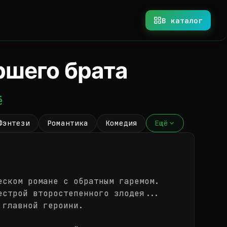
В каталог
ршего брата
ё
Фэнтези
Романтика
Комедия
Ещё
еском романе с обратным гаремом.
естрой второстепенного злодея...
 главной героини.