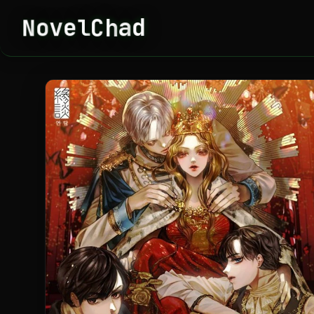
d
a
h
C
e
v
l
o
N