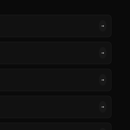
→
→
→
→