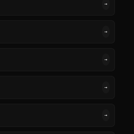
→
→
→
→
→