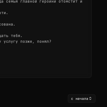
да семья главной героини отомстит и
рти.
сована.
щать тебя.
у услугу позже, понял?
с начала