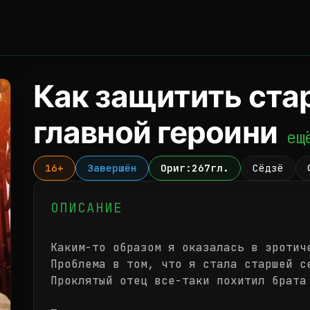
Как защитить ста
главной героини
ещ
16+
Завершён
Ориг:267гл.
Сёдзё
ОПИСАНИЕ
Каким-то образом я оказалась в эротич
Проблема в том, что я стала старшей с
Проклятый отец все-таки похитил брата